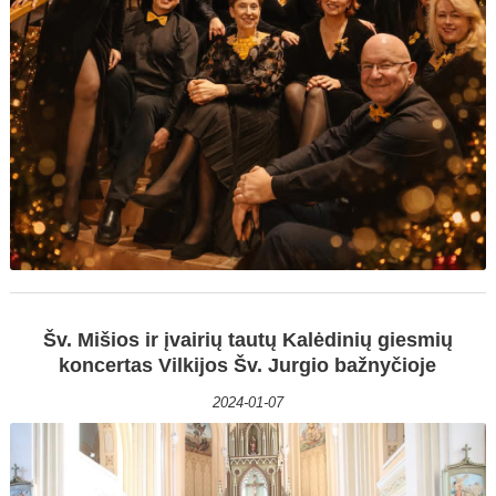
Šv. Mišios ir įvairių tautų Kalėdinių giesmių
koncertas Vilkijos Šv. Jurgio bažnyčioje
2024-01-07