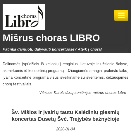
Mišrus choras LIBRO
Patinka dainuoti, dalyvauti koncertuose? Ateik į chorą!
NAUJIENOS
Dalinamės įspūdžiais iš kelionių į renginius Lietuvoje ir užsienio šalyse,
akimirkomis iš koncertinių programų. Džiaugiamės smagiai praleistu laiku,
APIE CHORĄ
įvairia koncertine programa visus sveikiname su šventėmis, didžiuojamės
chorų festivaliais.
METRAŠTIS
-
Vilniaus
Karoliniškių seniūnijos
mišrus choras Libro
-
NUOTRAUKŲ GALERIJA
2026 METAI
Šv. Mišios ir įvairių tautų Kalėdinių giesmių
KONCERTAI
2025 METAI
koncertas Dusetų Švč. Trejybės bažnyčioje
KONTAKTAI
2022 METAI
2026-01-04